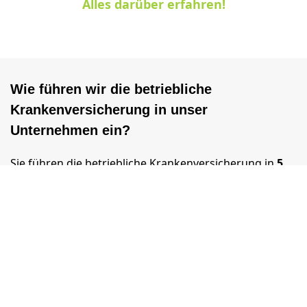
Alles darüber erfahren!
Wie führen wir die betriebliche
Krankenversicherung in unser
Unternehmen ein?
Sie führen die betriebliche Krankenversicherung in
5
Schritten
in Ihrer Firma ein.
Mit einer
Bedarfsanalyse (1)
erfassen Sie Ihre
Mitarbeiterstruktur, bereits bestehende interne
Gesundheitsangebote und die Wünsche Ihrer
Belegschaft. So definieren Sie das
passende
Leistungsangebot (2)
sowie ein mögliches
Gesundheitsbudget, das auf die Bedürfnisse Ihrer